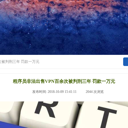
次被判刑三年 罚款一万元
程序员非法出售VPN百余次被判刑三年 罚款一万元
|
发布时间:
2018-10-09 15:41:11
|
2044
次浏览