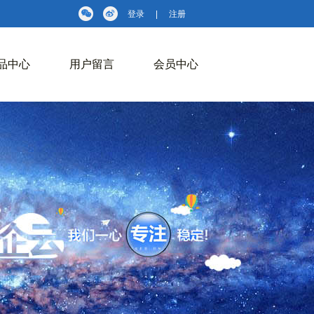
登录
|
注册
品中心
用户留言
会员中心