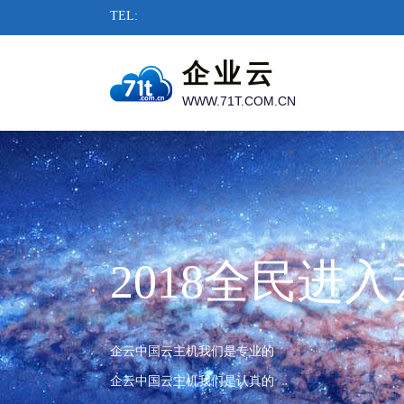
TEL:
企业云
WWW.71T.COM.CN
2018全民进
企云中国云主机我们是专业的
企云中国云主机我们是认真的