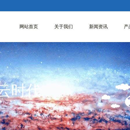
网站首页
关于我们
新闻资讯
产
入云时代