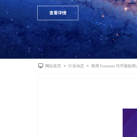
查看详情
网站首页
行业动态
将用 Fountain 代币激
≡
≡