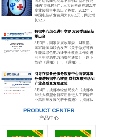
面对运营商究竟算不算创新型科技公
司的“灵魂拷问”，三大运营商在2022年
度业绩报告中给出了答案。2022年，
中国电信研发费用为106亿元，同比增
长52.3...
数据中心怎么进行交易 发改委绿证新
规出台
8月3日，国家发展改革委、财政部、
国家能源局联合发布《关于做好可再
生能源绿色电力证书全覆盖工作促进
可再生能源电力消费的通知》（以下
简称《通知》），《通知》...
引导存储备份服务数据中心向智算服
务先进数据中心转型 成都发布推动AI
产业高质量发展政策
8月4日，成都市经信局发布《成都市
加快大模型创新应用推进人工智能产
业高质量发展的若干措施》，措施从
强化智能算力供给、提升创新策源能
PRODUCT CENTER
力等方面提出20条举措。...
产品中心