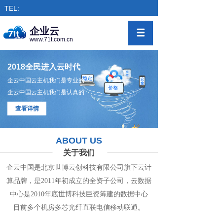
TEL:
企业云
www.71t.com.cn
2018全民进入云时代
企云中国云主机我们是专业的
企云中国云主机我们是认真的
查看详情
ABOUT US
关于我们
企云中国是北京世博云创科技有限公司旗下
云计
算
品牌，是
2011年初成立的全资子公司，
云数
据
中心
是2010年底世博科技巨资筹
建的
数据
中
心
目前多个机房
多
芯光纤直联电信移动联通。