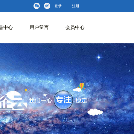
登录
|
注册
品中心
用户留言
会员中心