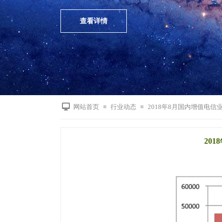
查看详情
网站首页
行业动态
2018年8月国内增值电
≡
≡
20