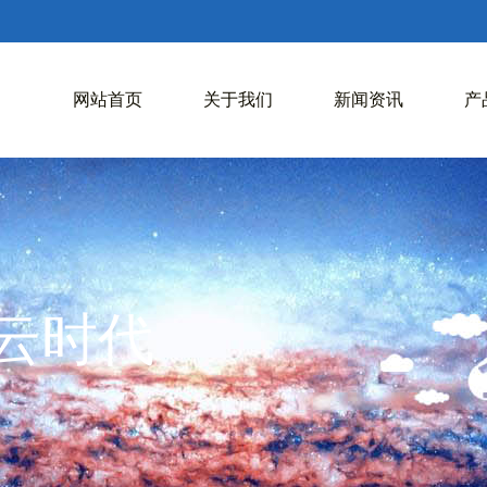
网站首页
关于我们
新闻资讯
产
入云时代