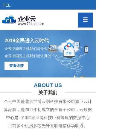
TEL:
企业云
www.71t.com.cn
2018全民进入云时代
企云中国云主机我们是专业的
企云中国云主机我们是认真的
查看详情
ABOUT US
关于我们
企云中国是北京世博云创科技有限公司旗下
云计
算
品牌，是
2011年初成立的全资子公司，
云数
据
中心
是2010年底世博科技巨资筹
建的
数据
中
心
目前多个机房
多
芯光纤直联电信移动联通。