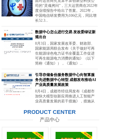
面对运营商究竟算不算创新型科技公
司的“灵魂拷问”，三大运营商在2022年
度业绩报告中给出了答案。2022年，
中国电信研发费用为106亿元，同比增
长52.3...
数据中心怎么进行交易 发改委绿证新
规出台
8月3日，国家发展改革委、财政部、
国家能源局联合发布《关于做好可再
生能源绿色电力证书全覆盖工作促进
可再生能源电力消费的通知》（以下
简称《通知》），《通知》...
引导存储备份服务数据中心向智算服
务先进数据中心转型 成都发布推动AI
产业高质量发展政策
8月4日，成都市经信局发布《成都市
加快大模型创新应用推进人工智能产
业高质量发展的若干措施》，措施从
强化智能算力供给、提升创新策源能
PRODUCT CENTER
力等方面提出20条举措。...
产品中心