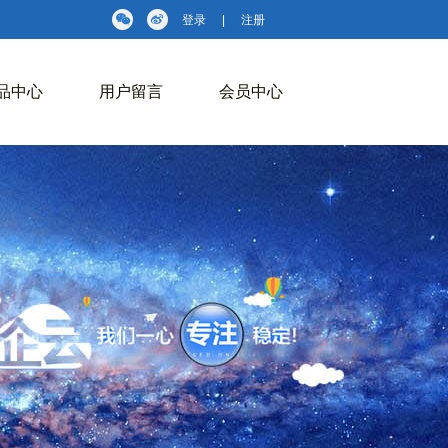
登录
|
注册
品中心
用户留言
会员中心