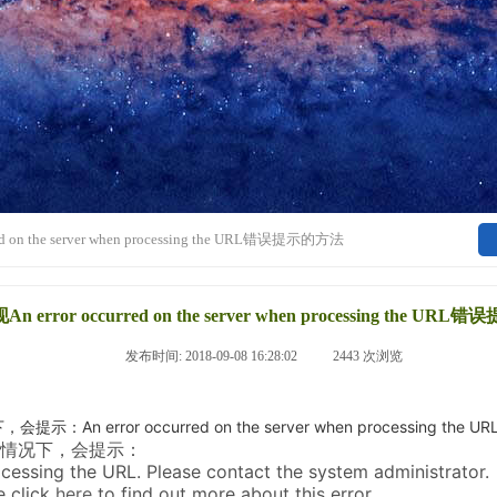
ed on the server when processing the URL错误提示的方法
n error occurred on the server when processing the U
|
发布时间:
2018-09-08 16:28:02
|
2443
次浏览
 occurred on the server when processing the URL. Please
认情况下，会提示：
cessing the URL. Please contact the system administrator.
e click
here
to find out more about this error.