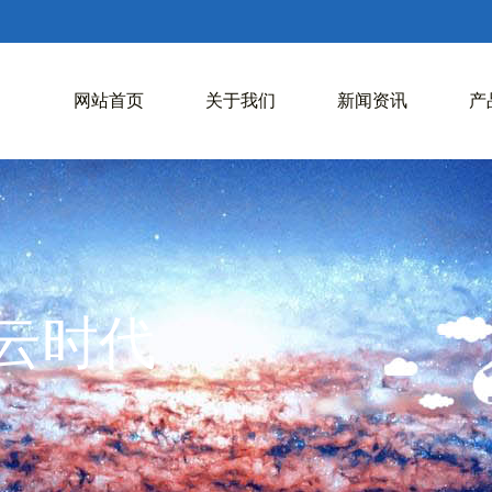
网站首页
关于我们
新闻资讯
产
入云时代