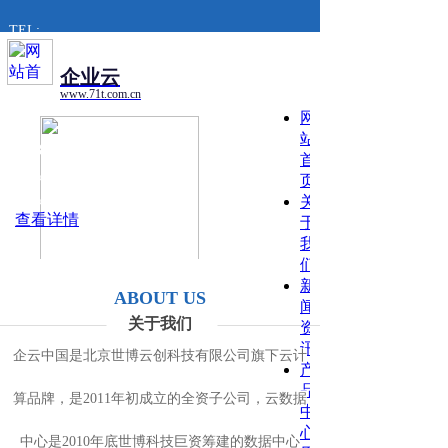
TEL:
企业云
www.71t.com.cn
网
站
2018全民进入云时代
首
企云中国云主机我们是专业的
页
关
企云中国云主机我们是认真的
查看详情
于
我
们
新
ABOUT US
闻
关于我们
资
讯
企云中国是北京世博云创科技有限公司旗下
云计
产
品
算
品牌，是
2011年初成立的全资子公司，
云数
据
中
心
中心
是2010年底世博科技巨资筹
建的
数据
中
心