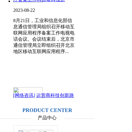
2023-08-22
8月21日，工业和信息化部信
息通信管理局组织召开移动互
联网应用程序备案工作电视电
话会议。会议结束后，北京市
通信管理局立即组织召开北京
地区移动互联网应用程序...
[网络咨讯]
运营商科技创新路
在何方
PRODUCT CENTER
2023-08-15
产品中心
面对运营商究竟算不算创新型
科技公司的“灵魂拷问”，三大