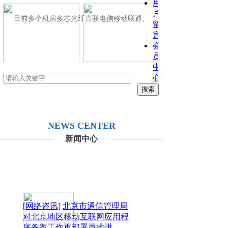
用
户
目前多个机房
多
芯光纤直联电信移动联通。
留
言
会
员
中
心
热门搜索 : 挂机宝 云服务器 云主机
NEWS CENTER
新闻中心
[网络咨讯]
北京市通信管理局
对北京地区移动互联网应用程
序备案工作再部署再推进