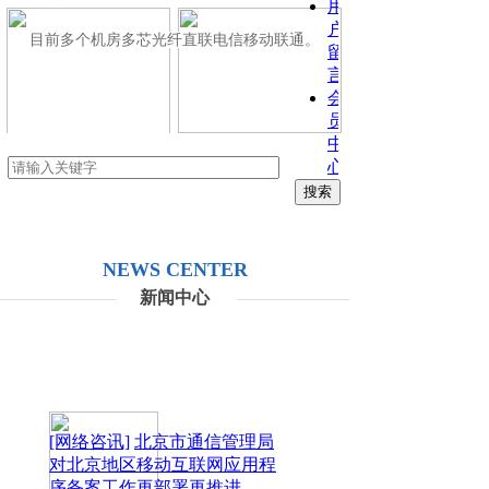
用
户
目前多个机房
多
芯光纤直联电信移动联通。
留
言
会
员
中
心
热门搜索 : 挂机宝 云服务器 云主机
NEWS CENTER
新闻中心
[网络咨讯]
北京市通信管理局
对北京地区移动互联网应用程
序备案工作再部署再推进