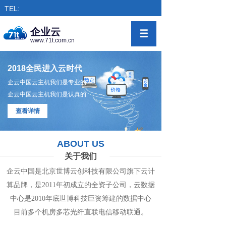
TEL:
企业云
www.71t.com.cn
2018全民进入云时代
企云中国云主机我们是专业的
企云中国云主机我们是认真的
查看详情
ABOUT US
关于我们
企云中国是北京世博云创科技有限公司旗下
云计
算
品牌，是
2011年初成立的全资子公司，
云数
据
中心
是2010年底世博科技巨资筹
建的
数据
中
心
目前多个机房
多
芯光纤直联电信移动联通。