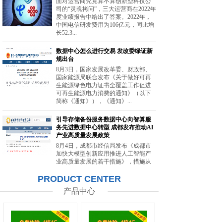
面对运营商究竟算不算创新型科技公
司的“灵魂拷问”，三大运营商在2022年
度业绩报告中给出了答案。2022年，
中国电信研发费用为106亿元，同比增
长52.3...
数据中心怎么进行交易 发改委绿证新
规出台
8月3日，国家发展改革委、财政部、
国家能源局联合发布《关于做好可再
生能源绿色电力证书全覆盖工作促进
可再生能源电力消费的通知》（以下
简称《通知》），《通知》...
引导存储备份服务数据中心向智算服
务先进数据中心转型 成都发布推动AI
产业高质量发展政策
8月4日，成都市经信局发布《成都市
加快大模型创新应用推进人工智能产
业高质量发展的若干措施》，措施从
强化智能算力供给、提升创新策源能
PRODUCT CENTER
力等方面提出20条举措。...
产品中心