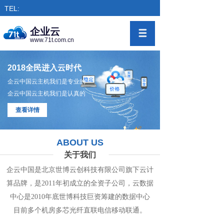
TEL:
企业云
www.71t.com.cn
2018全民进入云时代
企云中国云主机我们是专业的
企云中国云主机我们是认真的
查看详情
ABOUT US
关于我们
企云中国是北京世博云创科技有限公司旗下
云计
算
品牌，是
2011年初成立的全资子公司，
云数
据
中心
是2010年底世博科技巨资筹
建的
数据
中
心
目前多个机房
多
芯光纤直联电信移动联通。