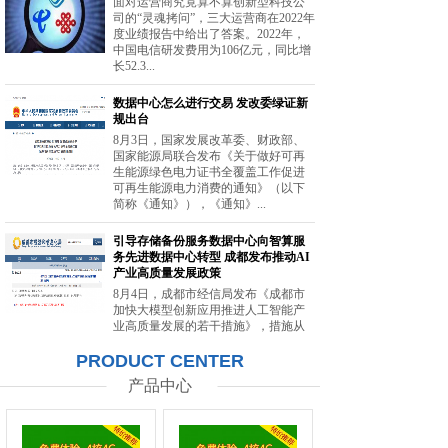
面对运营商究竟算不算创新型科技公
司的“灵魂拷问”，三大运营商在2022年
度业绩报告中给出了答案。2022年，
中国电信研发费用为106亿元，同比增
长52.3...
数据中心怎么进行交易 发改委绿证新
规出台
8月3日，国家发展改革委、财政部、
国家能源局联合发布《关于做好可再
生能源绿色电力证书全覆盖工作促进
可再生能源电力消费的通知》（以下
简称《通知》），《通知》...
引导存储备份服务数据中心向智算服
务先进数据中心转型 成都发布推动AI
产业高质量发展政策
8月4日，成都市经信局发布《成都市
加快大模型创新应用推进人工智能产
业高质量发展的若干措施》，措施从
强化智能算力供给、提升创新策源能
PRODUCT CENTER
力等方面提出20条举措。...
产品中心