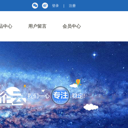
登录
|
注册
品中心
用户留言
会员中心