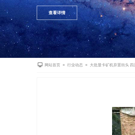
查看详情
网站首页
行业动态
大批显卡矿机弃置街头 四
≡
≡