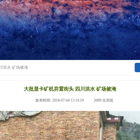
川洪水 矿场被淹
大批显卡矿机弃置街头 四川洪水 矿场被淹
|
发布时间:
2018-07-04 13:14:19
|
2699
次浏览