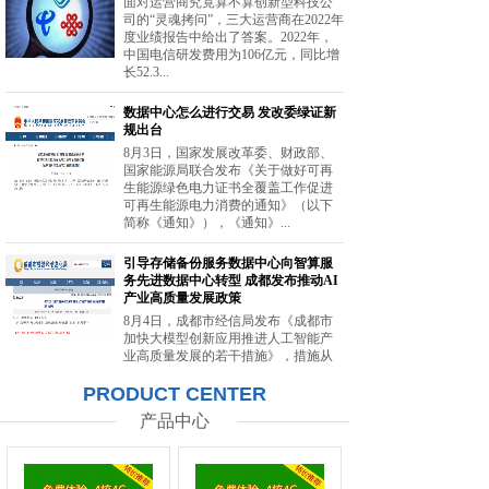
面对运营商究竟算不算创新型科技公
司的“灵魂拷问”，三大运营商在2022年
度业绩报告中给出了答案。2022年，
中国电信研发费用为106亿元，同比增
长52.3...
数据中心怎么进行交易 发改委绿证新
规出台
8月3日，国家发展改革委、财政部、
国家能源局联合发布《关于做好可再
生能源绿色电力证书全覆盖工作促进
可再生能源电力消费的通知》（以下
简称《通知》），《通知》...
引导存储备份服务数据中心向智算服
务先进数据中心转型 成都发布推动AI
产业高质量发展政策
8月4日，成都市经信局发布《成都市
加快大模型创新应用推进人工智能产
业高质量发展的若干措施》，措施从
强化智能算力供给、提升创新策源能
PRODUCT CENTER
力等方面提出20条举措。...
产品中心