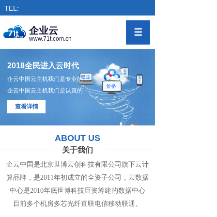
TEL:
企业云
www.71t.com.cn
2018全民进入云时代
企云中国云主机我们是专业的
企云中国云主机我们是认真的
查看详情
ABOUT US
关于我们
企云中国是北京世博云创科技有限公司旗下
云计
算
品牌，是
2011年初成立的全资子公司，
云数
据
中心
是2010年底世博科技巨资筹
建的
数据
中
心
目前多个机房
多
芯光纤直联电信移动联通。