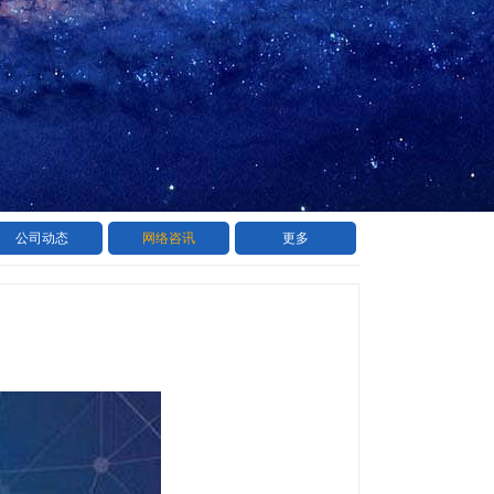
公司动态
网络咨讯
更多