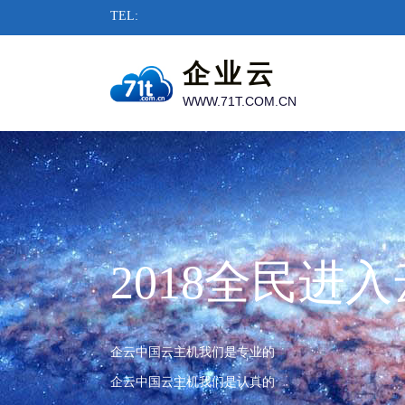
TEL:
企业云
WWW.71T.COM.CN
2018全民进
企云中国云主机我们是专业的
企云中国云主机我们是认真的