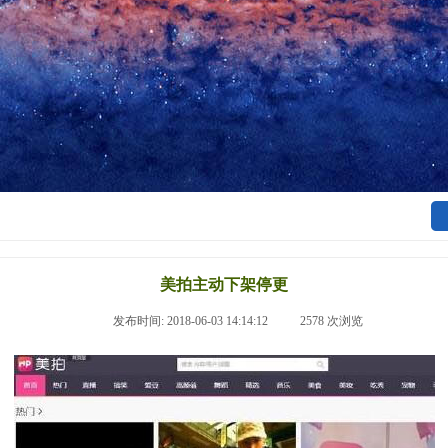
美拍主动下架停更
|
发布时间:
2018-06-03 14:14:12
|
2578
次浏览