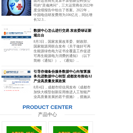
面对运营商究竟算不算创新型科技公
司的“灵魂拷问”，三大运营商在2022年
度业绩报告中给出了答案。2022年，
中国电信研发费用为106亿元，同比增
长52.3...
数据中心怎么进行交易 发改委绿证新
规出台
8月3日，国家发展改革委、财政部、
国家能源局联合发布《关于做好可再
生能源绿色电力证书全覆盖工作促进
可再生能源电力消费的通知》（以下
简称《通知》），《通知》...
引导存储备份服务数据中心向智算服
务先进数据中心转型 成都发布推动AI
产业高质量发展政策
8月4日，成都市经信局发布《成都市
加快大模型创新应用推进人工智能产
业高质量发展的若干措施》，措施从
强化智能算力供给、提升创新策源能
PRODUCT CENTER
力等方面提出20条举措。...
产品中心