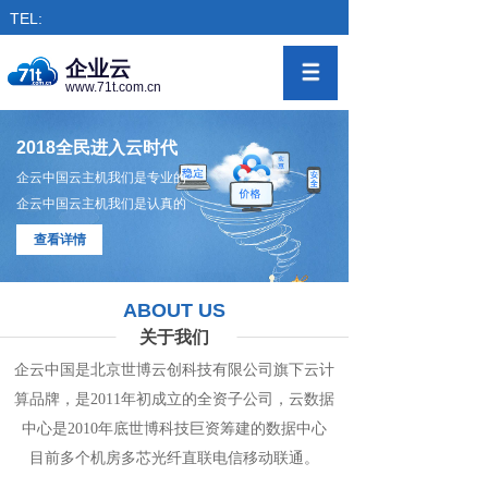
TEL:
企业云
www.71t.com.cn
2018全民进入云时代
企云中国云主机我们是专业的
企云中国云主机我们是认真的
查看详情
ABOUT US
关于我们
企云中国是北京世博云创科技有限公司旗下
云计
算
品牌，是
2011年初成立的全资子公司，
云数
据
中心
是2010年底世博科技巨资筹
建的
数据
中
心
目前多个机房
多
芯光纤直联电信移动联通。