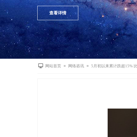
查看详情
网站首页
网络咨讯
5月初以来累计跌超15% 
≡
≡