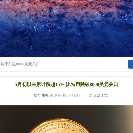
比特币跌破8000美元关口
5月初以来累计跌超15% 比特币跌破8000美元关口
|
发布时间:
2018-05-19 14:43:48
|
2452
次浏览